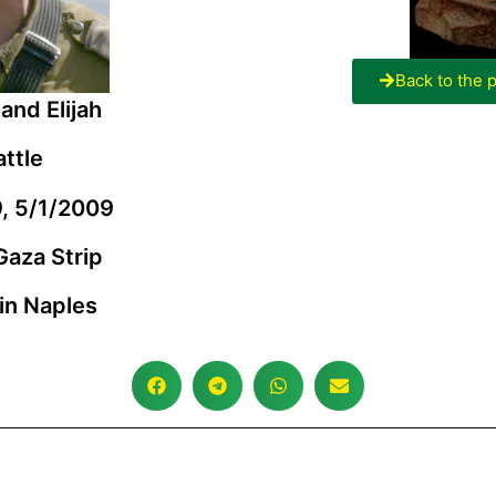
Back to the 
and Elijah
attle
9, 5/1/2009
 Gaza Strip
 in Naples