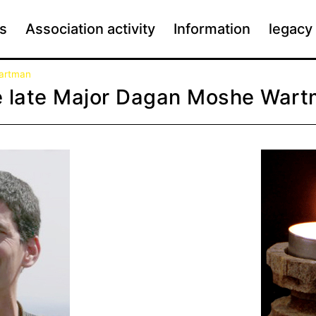
s
Association activity
Information
legacy
Wartman
 late Major Dagan Moshe War