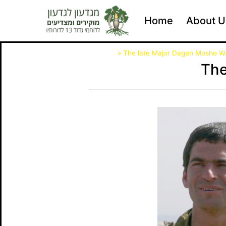
Home
About U
דף הבית
»
The late Major Dagan Moshe 
The