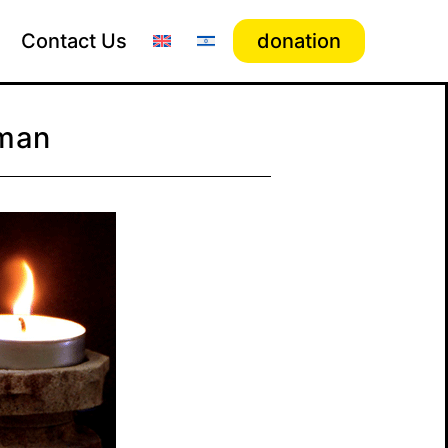
Contact Us
donation
tman