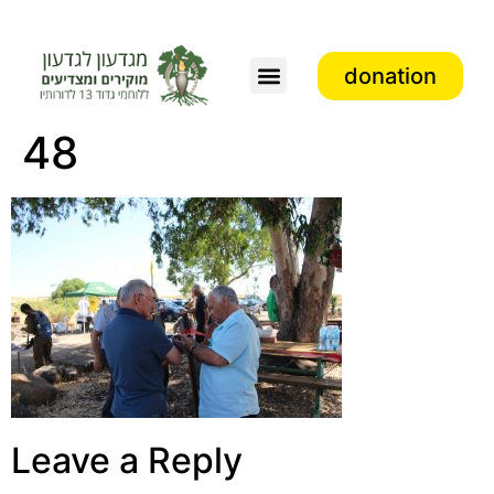
donation
Association activity
48
Leave a Reply