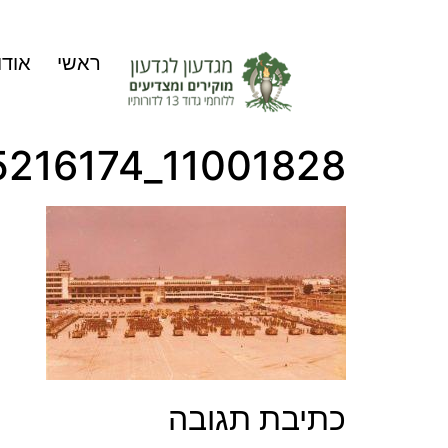
ראשי
אודו
11001828_1417503315216174_7941606097446291019_n
כתיבת תגובה