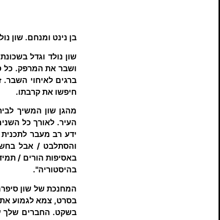
בן נינט ומנחם. שון נולד ביום כ"ז בטבת תשנ"ה(994
שון נולד וגדל בשכונת
ושבר את המרפק. כל ס
ברגים לאיחוי השבר. ז
חיפשו את קרבתו.
מהגן שון המשיך לבית 
העיר. לאורך כל השנים
ידע רב מעבר לתכנית ה
והסתלבט / אבל בחשבו
באסיפות הורים / תמיד
בהיסטוריה".
המחנכת של שון סיפרה:
בסרט, צמא לגמוע את ה
בשקט. החברים שלך ענ