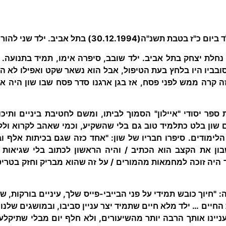
30.12.1) בתל אביב. ילד שני להוריו, אח של שחף ושיר לי.
 נחלת יצחק בתל אביב. ילד שובב, סיפרה אימו, תמיד בתנועה.
ובביו היו בלחץ בעת הטיפול, אבל הוא נשאר שקט ואפילו לא ה
ה קרה ממש לפני פסח, אז בגן ארגנו סדר פסח שבו שון היה או
ספר יסודי "איילון" הסמוך לביתו, ומשם לחטיבת ביניים ותיכון
 שון בלט כתלמיד טוב גם בלי שהשקיע, וכמי שאהב לקרוא ולל
לימודים. סיפרו חבריו של שון: "אחד כזה שגם בכיתות אלף ו
ן את הקצב הוא הכתיב / והיה הראשון לכתוב בלי שגיאות כ
 היה זוכה למחמאות מהמורים / על זה שהוא מבריק וחזק בטריטו
 "חיוך כובש תמידי על פני הבייבי-פייס שלך, עיניים בורקות, 
חיים … ילד מלא חיים שתמיד יצר עניין סביבו, ובמושגים שלנו 
יינו אותך הרבה יותר מהשיעורים, ולא חלף יום מבלי שתיקלע