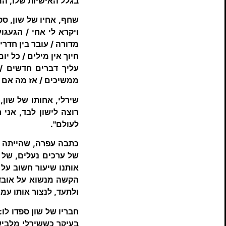
בגלל האישיות שלו, המ
שחף, אחיו של שון, ספ
ויקרא לי אחי / הגעגו
מדורה / עובר בין חדרי
חיוך אין מילים / כל י
עליך דברים חדשים / 
ממשיכים / אז מה אם 
שירלי, אחותו של שון,
רוצה לישון לבד, אני
לעולם".
כתבה עפרה, שהייתה מח
של ערכים נעלים, של מ
אותנו שיעור חשוב על 
הקשה מנשוא על אובדנו,
ולתעד, לנצור אותו עמו
חבריו של שון ספדו לו:
בעיקר כששירלי מלבישה