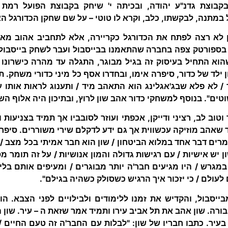
בוצת גדנ"ע יהודה, ובכיתה י' שיחק בקבוצת הפועל רמת ג
מתנה, לבקשתו, כלב, וקרא לו טוטי – על שם שחקן הכדורגל האי
 לא רצה לפתח את הכדורגל כקריירה, אלא לתחביב אהוב מאו
בספורטק צפה בחברה שהתאמנו בבייסבול ועבר לשחק בייסבול.
הוא התחיל בעיסוק זה בגיל מבוגר, התגלה עד מהרה כישרונו
ילד של כדור, סיפרה אימו, ובחדרו אסף כל מיני כדורי משחק. תי
ד / לא פלא שבג'אגלינג הוא התאהב מיד / ותענוג לראות אותו 
וטים". בנוסף למשחקי כדור אהב שון לרוץ, ובתיכון היה אלוף ה
וטוב לב, רציני ודייקן, אכפתי ועוזר לסובביו אך תמיד בצניעות
 שאהב מוזיקה עכשווית אך גם ידע לדקלם שירי משוררים. סיפרו 
ומרים דבר אחד במלוא הביטחון / שון הוא חבר אמיתי בכל מצב /
ן יש אישיות / עם רגישות גדולה והמון אנושיות / על זה תומר 
במגרש / היו מגיעים חבר'ה יותר מבוגרים / ומעיפים אותם בלי 
לעולם / כי יזכור איך הרגיש כשסולק כשהיה בגילם".
בייסבול, והקדיש את זמנו ללימודים ולבילויים לפני הצבא. ה
רה. שון אהב את תל אביב עירו ותמיד אמר שזאת ה – עיר. שון 
בעיר. כתבו חבריו של שון: "לבלות עם החבר'ה זה טעם החיים / 