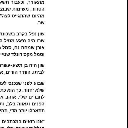
מהאוויר, וכעבור תשע
הטרור, משימות שבוצעו
מהיום שהתגייס לצה"ל
שב.
שבו היה נפגע מטיל הא
אורן שמחה נח, סמל רא
וסמל מקס דונלד שטיינ
שון היה בן תשע-עשרה 
לביתו. הותיר הורים, א
שבוע לפני שנכנס לעז
שלא יחזור. כך הוא כ
לחברים שלי. אוהב את
הפנים וגאווה בלב, ו
תתאבלו יותר מדי, תהיו
"אנו רואים במכתבים א