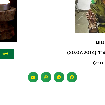
מנחם
20.07)
חזר