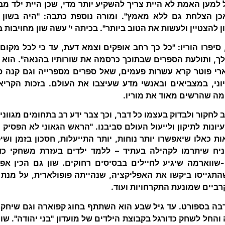
מען האמת לא היית צריך להשקיע יותר מדי, שכן היית ילד מבר
אכן הצלחת גם ללא מאמץ". ומורה נוספת כתבה: "היה בשון 
 להצטיין ולעשות את הטוב ביותר". בכיתה י' עשה שון מחויבות 
סיפרו הוריו: "כל כך רחב אופקים וצמא דעת, עד כי לכל מקום 
ך, ותולעת הספרים שבתוכך כרסמה את שורותיו בהנאה". הוא 
י פוטר קרא עשרות פעמים, שאל ספרים מספרייה וגם קנה ספ
וני, במצביאים ובאנשי מדע שעיצבו את העולם. בזכות הקרי
מה שהרשים מאוד את מוריו.
 לחקור ולבדוק בעצמו כל דבר, וכך צבר ידע רב בתחומים מגוונ
רעיונות לתיקון ולייעול העולם סביבנו. "הראש הגאוני לא הפסיק ל
 כאלו שיאפשרו יותר נוחות, יותר התייעלות, חסכון בזמן ושיפו
יח שיתרמו לקהילה בעתיד – ללמד ילדים בעזרת משחקי כדו
שווארמה שיגיע לחיילים בבסיסים רחוקים. שון גם הכין אפ
התגייסו ביקשו את האפליקציה, שנהייתה פופולארית, על מנת 
ביים שמונעת התקרחויות ועוד.
בה בספורט. עד גיל שבע הוא השתתף בחוג קפוארה וגם שיחק ב
החל לשחק כדורגל בקבוצת הילדים של מועדון "בני יהודה". ש