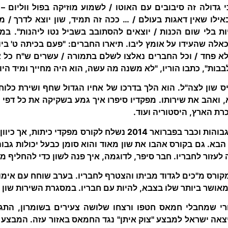
 גדולה זה סיבובים עם האוטו / לשמוע מוזיקה בפול ווליום – ז
ילו שאין דאגות בעולם / … ככה זה תמיד, שון יוצא לדרך / 
ות בלי שום הכנות / יוצאים להסתובב בשביל נטו ליהנות". במ
אלה שהעידו על אומץ ליבו. תיארו החברים: "פעם בכיתה ט' ביו
לא פחד / וכל החברים נאלצו לשלם בתמורה / עשרים ש"ח כל 
בבות", כתבו הוריו, "לא משנה מה עשה, הוא היה מחייך ומיד היו
 ואהב את שירותו. מפקדיו סיפרו איך גמע בשקיקה את כל דפי 
רת הארץ, היסטוריה ועוד.
שון סומן כבעל יכולות גבוהות וכבר בפברואר 2014 נשלח לקורס מ
בא. גם בקורס אהבו את שון מאוד והוא סומן כבעל יכולות גבוהו
ה לעזור לחבריו. חבר סיפר, לדוגמה, איך פנה לשון כדי להחליף 
 חזר שון מקורס מ"כים לגדוד מביתו והצטרף לחבריו. בערב שוחח עם א
מאושר ביותר שלו בצבא, להיות עם חבריו. במסגרת השירות שון
 יוני 2014, אחרי שמחבלי חמאס חטפו ורצחו שלושה צעירים בשומרון,