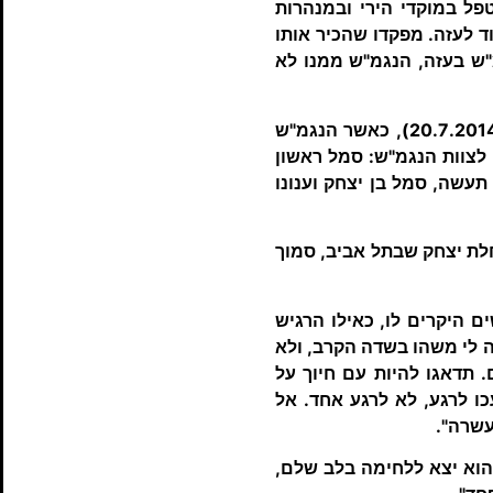
פל במוקדי הירי ובמנהרות
ד לעזה. מפקדו שהכיר אותו
"ש בעזה, הנגמ"ש ממנו לא
שון נפל בקרב בשכונת שוג'אעייה בעזה במבצע "צוק איתן" ביום כ"ב בתמוז תשע"ד (20.7.2014), כאשר הנגמ"ש
 לצוות הנגמ"ש: סמל ראשון
תעשה, סמל בן יצחק וענונו
חלת יצחק שבתל אביב, סמוך
 היקרים לו, כאילו הרגיש
 לי משהו בשדה הקרב, ולא
 תדאגו להיות עם חיוך על
ו לרגע, לא לרגע אחד. אל
עשרה".
"הוא יצא ללחימה בלב שלם,