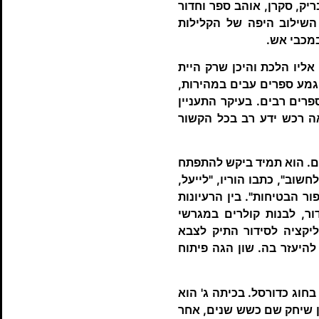
יק, סקרן, אוהב ספר וחדור
השילוב היפה של הקלילות
במכבי אש.
אליו הלכת והיכן שרק היית
גמע ספרים עבים במהירות,
רים רבים. בעיקר התעניין
אה רכש ידע רב בכל הקשור
ים. הוא תמיד ביקש להתפתח
חשוב", כתבו הוריו, "לייעל,
ר הבטיחות". בין הרעיונות
ר, לבנות קולרים במגרשי
ליקציה לסידור התיק לצבא
להיעזר בה. שון הגה פיתוח
חוג כדורסל. בכיתה ג' הוא
ון שיחק שם כשש שנים, אחר