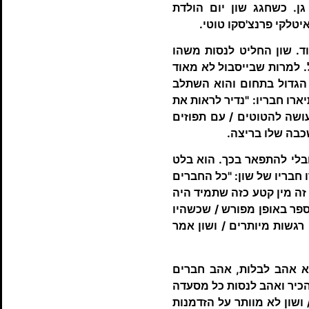
ן. כשחגג שון יום הולדת
טלקי פרנצ'סקו טוטי.
ד. שון החליט לנסות משהו
 למרות שבייסבול לא מאוד
 הגדול בתחום והוא השתלב
ארו חבריו: "נדיר לראות את
עושה להטוטים / עם תפוזים
שכבה שלו בריצה.
 ובלי להתפאר בכך. הוא בלט
חבריו של שון: "כל החברים
 זה מין קטע כזה שתמיד היה
מספר באופן מפורש / שכשהיו
רגשות מיותרים / ושון אמר
וא אהב לבלות, אהב חברים
הכיר ואהב לנסות כל מסעדה
ושון לא מוותר על הזדמנות