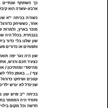
כך השתתף שנתיים בק
ארבע-עשרה הוא קיבל ב
כשהיה בכיתה י"א שון
אחר, כששיחק כדורגל 
מוכר בארץ, ולמרות ש
בנבחרת. בכלל היה שון 
שון שלנו בלי כדור בי
ותפוחים או כדורים פש
שון היה נער יפה תואר 
כצעיר חכם ורגיש, אחד
מהיסודי ומהתיכון / א
צף / … באופן כללי לשו
קטנים ושיחקו כדורגל 
שכיגדל לא יגרש ילדים 
בכיתה י"ב פרש שון מ
ותמיד היה המסמר בחבו
חדשה וכל מקום בילוי 