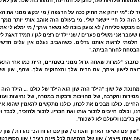
שמעות שלהיות שם, להגן על המדינה, המעורבות שלו. שון לא פ
ד לו: "מי יזרוק את התיק ככה על הרצפה / מי יבקש ממני את הא
ע הזה כל חיי יישאר שלי. מי בעולם הזה אוהב אותי יותר ממך
ם מבקש סליחה / לא צועק בוכה לא נשאר איתך / מי ימלא לי את 
ום שעובר אני משלים פערים / שני ילדים רצים לגן / תמיד דאגת ל
חלמתי לראות אותנו גדלים. כשהאביב נעלם אין עלים חדשים
הבטחת לחזור הביתה."
 כתבה: "למרות שאתה גדול ממני בשנתיים, היית כמו אחי התאו
 רוצה לישון איתך, עם הריח שלך והצחוקים שלך. שחף, שון וש
נכת של שון: "הילד הזה שון הוא הילד של כולנו … הילד הזה 
סירות והקרבה, של מחויבות ודבקות במטרה, של נחישות ועוז 
החיים. כולנו מבכים את לכתו, כולנו מתקשים להאמין שהוא איננ
 וכולנו חייבים לזכור אותו ואת חבריו. לזכור ולהזכיר, לכבד 
ק בליבנו ולעולם לא לשכוח".
 "שון עם השיער הארוך והסרט / שון עם הרוח הכי נהדרת / שון 
 אותו פיצוץ / שון של הנסיעות לכל פינה בעיר / שון הספורטאי