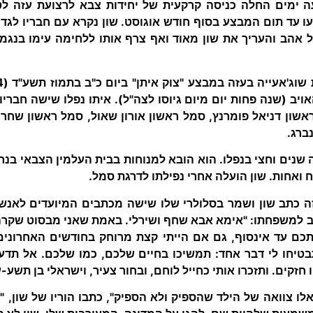
ה ימים החלה כניסה קרקעית של יחידות צבא לרצועת עזה לט
 עד תום המבצע בסוף חודש אוגוסט. שון נקרא עם חבריו לגדו
 אהב והעריך את שון מאוד ואף צרף אותו ללחימה עימו בנגמ
ויב (שנה פחות יום מיום גיוסו לצה"ל). איתו נפלו שישה חבריו
שון דניאל פומרנץ, סמל ראשון אורון שאול, סמל ראשון שחר 
ברג.
שנים וחצי בנפלו. הוא הובא למנוחות בבית העלמין הצבאי בנ
ח ואחות. שון הועלה אחרי נפילתו לדרגת סמל.
ה כתב שון ושמר בסלולרי שלו שישה מכתבים המיועדים לאנשים
תב למשפחתו: "אימא אבא שחף ושירלי. באמת שאני מבסוט שקרה
כם עד אינסוף, גם אם הייתי קצת מרוחק בחודשים האחרונים.
תבטיחו לי דבר אחד: תמשיכו בחיים שלכם, כמו שלכם. אל תדעכ
 חזקים. ותזכרו אותי כחייל לוחם, ובחור צעיר, וישראלי בן תשע-
לו צוואה של הילד שהספיק ולא הספיק", כתבו הוריו של שון, 