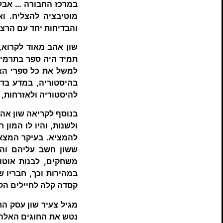
במרכז החבורה … אבל ל
מוטיבציה להצליח. ו
והבדיחות יחד עם הרצון
שון אהב מאוד לקרוא, 
תמיד היה ספר בתרמיל
למשל את כל ספרי האר
בהיסטוריה, במדע בדי
להיסטוריה ולאזרחות, 
בנוסף לקריאה שון אהב
ולשנות, והיו לו המון 
להמציא. בעיקר המצאות
ששון חשב עליהם והנ
משחקים, לבנות אוטו-
במהירות וכך, חבריו ש
קסדה קלה לחיילים הקר
מגיל צעיר שון עסק הר
נטש את החוגים האלה ו