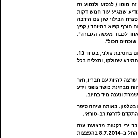
ה מוטו / לנסוע ולנסוע זה
מודיע שמגיע עוד חמש דקות
סגרת הבילוי שון גם הירבה
ם חורף קפוא במיוחד / קפץ
אחד לכבוד מעשה הגבורה".
 שוכחים הכול".
ביום 21.7.2013 התגייס שון לצה"ל. הוא הלך בדרכו של אחיו הגדול שחף ושירת כלוחם בחטיבת גולני, בגדוד 13.
המידע שחולקו, והצליח בכל
פקדי כיתות, אך כיוון שרצה להיות עם חבריו, חזר
ת מבחינת כושר גופני וידע
משמרת ונענה מיד בחיוב.
ימו בטלפון. באותה שיחה סיפר
 התקדם לדרגת רב-טוראי.
 התגבר ירי רקטות מרצועת עזה
לישראל, ובעקבות כך יצאה ישראל למבצע "צוק איתן" נגד החמאס באזור עזה. המבצע החל ב-8.7.2014 בהפצצות