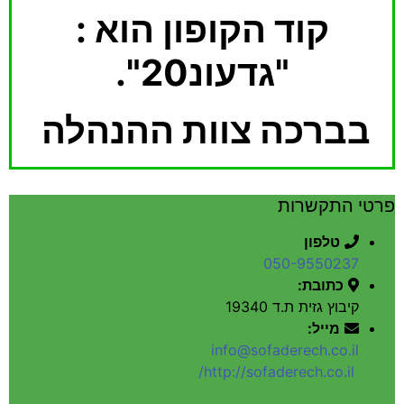
קוד הקופון הוא :
"גדעונ20".
בברכה צוות ההנהלה
פרטי התקשרות
טלפון
050-9550237
כתובת:
קיבוץ גזית ת.ד 19340
מייל:
info@sofaderech.co.il
http://sofaderech.co.il/