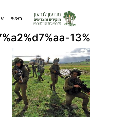
ראשי
או
%d7%9e%d7%a1%d7%99%d7%99%d7%a2%d7%aa-13