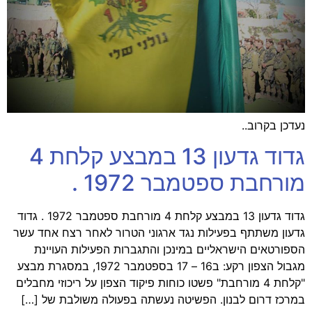
נעדכן בקרוב..
גדוד גדעון 13 במבצע קלחת 4
מורחבת ספטמבר 1972 .
גדוד גדעון 13 במבצע קלחת 4 מורחבת ספטמבר 1972 . גדוד
גדעון משתתף בפעילות נגד ארגוני הטרור לאחר רצח אחד עשר
הספורטאים הישראליים במינכן והתגברות הפעילות העויינת
מגבול הצפון רקע: ב16 – 17 בספטמבר 1972, במסגרת מבצע
"קלחת 4 מורחבת" פשטו כוחות פיקוד הצפון על ריכוזי מחבלים
במרכז דרום לבנון. הפשיטה נעשתה בפעולה משולבת של […]