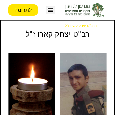
לתרומה
צור קשר
פעילות העמותה
מידע לבוגרים
דף הבית
»
רב"ט יצחק קארו ז"ל
רב"ט יצחק קארו ז"ל