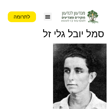
לתרומה
צור קשר
פעילות העמותה
מידע לבוגרים
סמל יובל גלי זל