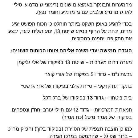
מהמערות והבונקר באמצעים שונים (רימוני גז מדמיע, טילי
לאו גז מדמיע וכלבים עם גז מדמיע וחומר נפץ).
בכדי להגיע באופן השקט ביותר הוחלט כי הכוח הפושט יגיע
מהים, ינחת על החוף בסיוע שייטת 13, ינוע רגלית ליעד, יבצע
את התקיפה ויתפנה במסוקים.
הוגדרו חמישה יעדי משנה אליהם צוותו הכוחות השונים:
מערה דרום מערבית – שייטת 13 בפיקודו של אלי גליקמן
גבעת נ"מ – גדוד 51 בפיקודו של אורי קוצר
בונקר תת קרקעי – סיירת גולני בפיקודו של ארז גרשטיין
בית ביטחון –
גדוד 13
בפיקודו של ברק דקל
המערות המרכזיות – גדוד 12 עם חיילי עורב וחה"ן ונספחים
בפיקודו של אמיר מיטל (כח אמיר)
כמו כן הוצבה תצפית של הסיירת (בפיקוד בלוך) וחפ"ק מח"ט
– ברוך שפיגל – שהתמקם במרכז הגזרה.