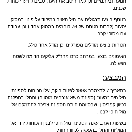
תנועה ובלתמי"ם וכן למד היטב את היעד, סביבתו ויעדי כוחות
שכנים.
בנוסף בוצעו תרגולים עם חיל האויר במיקוד על פינוי במסוקי
יסעור (לרבות הטסה של 76 לוחמים במסוק אחד!) וכן עבודה
עם מסוקי קרב.
הכוחות ביצעו מודלים מפורקים וכן מודל אחד כולל.
האימונים בוצעו במרחב כרם מהר"ל אליקים הדומה לשטח
הפעולה.
המבצע:
בתאריך 7 לדצמבר 1998 לפנות בוקר, עלו הכוחות לספינת
חיל הים "מעוז" (ספינת משא אזרחית מוסווה) והחלו בהפלגה
לכיוון קפריסין שבסיומה היתה הספינה צריכה להתמקם אל
מול חופי לבנון.
בשעות הערב עגנה הספינה מול חופי לבנון והכוחות ירדו אל
המוליות והחלו בהפלגה לכיוון החוף.