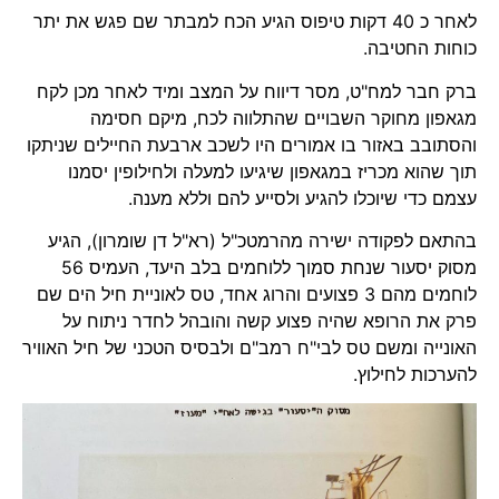
לאחר כ 40 דקות טיפוס הגיע הכח למבתר שם פגש את יתר
כוחות החטיבה.
ברק חבר למח"ט, מסר דיווח על המצב ומיד לאחר מכן לקח
מגאפון מחוקר השבויים שהתלווה לכח, מיקם חסימה
והסתובב באזור בו אמורים היו לשכב ארבעת החיילים שניתקו
תוך שהוא מכריז במגאפון שיגיעו למעלה ולחילופין יסמנו
עצמם כדי שיוכלו להגיע ולסייע להם וללא מענה.
בהתאם לפקודה ישירה מהרמטכ"ל (רא"ל דן שומרון), הגיע
מסוק יסעור שנחת סמוך ללוחמים בלב היעד, העמיס 56
לוחמים מהם 3 פצועים והרוג אחד, טס לאוניית חיל הים שם
פרק את הרופא שהיה פצוע קשה והובהל לחדר ניתוח על
האונייה ומשם טס לבי"ח רמב"ם ולבסיס הטכני של חיל האוויר
להערכות לחילוץ.