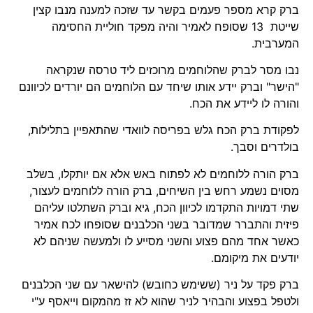
ברק קרא מספר פעמים בקשר עד שזכה למענה מנבו קצין
שייטת 13 שסופח לאמיר והיה מפקד חוליית החסימה
המערבית.
נבו מסר לברק שהלוחמים מרוכזים ליד טרסה שנקראה
"הישר" וברק יידע אותו שיחד עם הלוחמים הם יורדים לכיוונם
והורה לו ליידע את הכח.
לפקודת ברק הכח גלש בפריסה לוואדי שהתאפיין בתלילות,
בולדרים וסבך.
ברק הורה ללוחמים לא לפתוח באש אלא אם יותקלו, בשלב
מסוים נשמע רחש בין השיחים, ברק הורה ללוחמים לעצור,
שתי דמויות התקדמו לכיוון הכח, גיא וברק השתלטו עליהם
פיזית והתברר שמדובר בשני הכלבנים שסופחו לכח אמיר
כאשר אחד מהם פצוע והשני מסייע לו ולמעשה שניהם לא
יודעים את מיקומם.
ברק פקד על ניר (ששימש כחובש) להישאר עם שני הכלבנים
ולטפל בפצוע והבהיר לניר שהוא לא זז מהמקום וייאסף ע"י