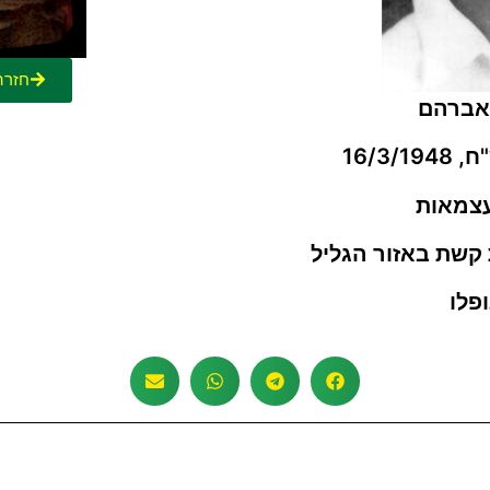
חזרה
ואברהם
16/3
צמאות
ת קשת
באזור הגליל