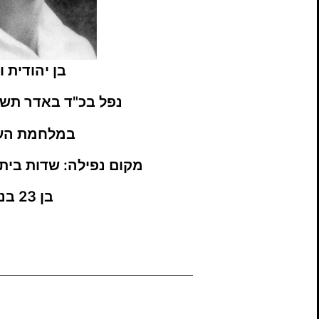
בן יהודית 
נפל בכ"ד באדר תש"ח, /1948
במלחמת הע
מקום נפילה: שדות בי
בן 23 בנופלו