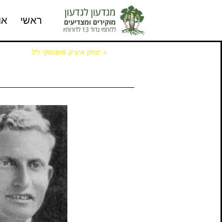
ראשי
או
דף הבית
»
יצחק איציק פוזננסקי ז"ל