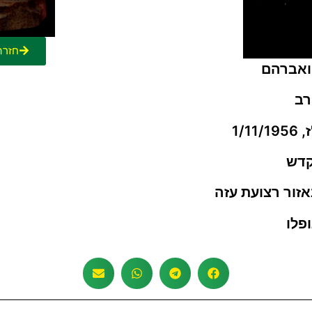
חזרה
ואברהם
רב
1/1
קדש
זור רצועת עזה