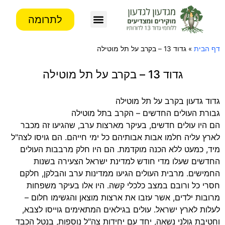
לתרומה
צור קשר
פעילות העמותה
מידע לבוגרים
דף הבית
»
גדוד 13 – בקרב על תל מוטילה
גדוד 13 – בקרב על תל מוטילה
גדוד גדעון בקרב על תל מוטילה
גבורת העולים החדשים – הקרב בתל מוטילה
הם היו עולים חדשים, בעיקר מארצות ערב, שהגיעו זה מכבר
לארץ עליה חלמו אבות אבותיהם כל ימי חייהם. הם גויסו לצה"ל
מיד, כמעט ללא הכנה מוקדמת. הם היו חלק מרבבות העולים
החדשים שעלו מדי חודש למדינת ישראל הצעירה בשנות
החמישים. מרבית העולים הגיעו ממדינות ערב והבלקן, חלקם
חסרי כל ורובם במצב כלכלי קשה. היו אלו בעיקר משפחות
מרובות ילדים, אשר עזבו את ארצות מוצאן והגשימו חלום –
לעלות לארץ ישראל. עולים בגילאים המתאימים גוייסו לצבא,
וחטיבת גולני נשאה, יחד עם יחידות צה"ל נוספות, בנטל הכבד