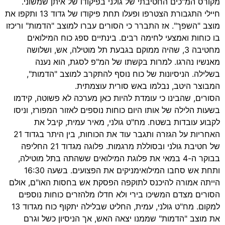
מקורס המ"כים החטיבתי של גולני בפיקודו של איתן שמשוני.
חיילי התגבורת הצטרפו ופעלו תחת פיקודו של גדוד 13 ותקפו את
מוצב "השפך". אז התברר כי הסורים עברו למוצב "הדמות" וריכזו
בו כוחות ואמצעי לחימה רבים. בינתיים ספג כוח המילואים
מחטיבה 3, שהיה ממוקם בגבעת תל מוטילה, אש, ושלושה
מאנשיו נהרגו. למרות בקשתו של המ"פ לסגת, הוא נענה
בשלילה. הניסיונות של כוח נוסף להתקרב למוצב "הדמות",
המבוצר היטב, נבלמו באש סורית עוצמתית.
הסורים, שהבינו כי עומדת להיות כאן מערכה לא פשוטה, קידמו
בשעות הלילה של אותו היום כוחות נוספים לאזור המפורז, וניסו
לקבוע עובדות בשטח. מח"ט גולני, מאיר עמית, קיבל את
האחריות על הגזרה ותגבר עוד את הכוחות, בין היתר בגדוד 21
של חטיבת גולני ובסוללת מרגמות. פלוגה מגדוד 21 החליפה
בבוקר ה-4 במאי את פלוגת המילואים ששהתה בתל מוטילה,
ותחת אש סחבו המילואימניקים את הפצועים. בשעה 16:30
הייתה אמורה להיכנס לתוקפה הפסקת אש בחסות האו"ם, אולם
הסורים מצדם המשיכו בירי ולא חדלו מלהזרים כוחות נוספים
למקום. מח"ט גולני, עמית, החליט שבלילה יתקוף כוח מגדוד 13
את מוצב "הדמות" שממנו יצאה האש, אך הניסיון כשל וגרם