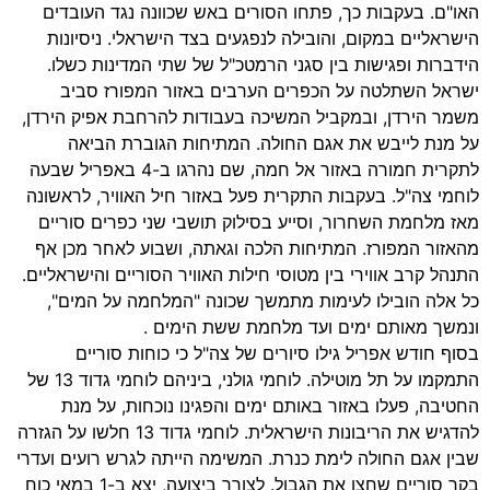
האו"ם. בעקבות כך, פתחו הסורים באש שכוונה נגד העובדים
הישראליים במקום, והובילה לנפגעים בצד הישראלי. ניסיונות
הידברות ופגישות בין סגני הרמטכ"ל של שתי המדינות כשלו.
ישראל השתלטה על הכפרים הערבים באזור המפורז סביב
משמר הירדן, ובמקביל המשיכה בעבודות להרחבת אפיק הירדן,
על מנת לייבש את אגם החולה. המתיחות הגוברת הביאה
לתקרית חמורה באזור אל חמה, שם נהרגו ב-4 באפריל שבעה
לוחמי צה"ל. בעקבות התקרית פעל באזור חיל האוויר, לראשונה
מאז מלחמת השחרור, וסייע בסילוק תושבי שני כפרים סוריים
מהאזור המפורז. המתיחות הלכה וגאתה, ושבוע לאחר מכן אף
התנהל קרב אווירי בין מטוסי חילות האוויר הסוריים והישראליים.
כל אלה הובילו לעימות מתמשך שכונה "המלחמה על המים",
ונמשך מאותם ימים ועד מלחמת ששת הימים .
בסוף חודש אפריל גילו סיורים של צה"ל כי כוחות סוריים
התמקמו על תל מוטילה. לוחמי גולני, ביניהם לוחמי גדוד 13 של
החטיבה, פעלו באזור באותם ימים והפגינו נוכחות, על מנת
להדגיש את הריבונות הישראלית. לוחמי גדוד 13 חלשו על הגזרה
שבין אגם החולה לימת כנרת. המשימה הייתה לגרש רועים ועדרי
בקר סוריים שחצו את הגבול. לצורך ביצועה, יצא ב-1 במאי כוח