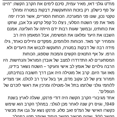
מח"ט גולני דאז, מאיר עמית, סיכם לימים את הקרב הקשה: "היינו
על סף כישלון. רק בזכות ההתעקשות, דבקות במטרה ומהלך
טקטי נכון, שונו פני המערכה. הכוחות הסוריים, אשר הכירו יפה
מאד את פני השטח הסלעי, ניצלו כל קפל קרקע וכל אבן, שחקו
את כוחותינו, ובמשך שעות רבות ידם הייתה על העליונה. אמנם
השבנו את היעד ומלאנו את המשימה, אבל המאמץ היה רב
והמחיר יקר מאד. הכוחות הלוחמים, מפקדים וחיילים כאחד, גילו
מידה רבה של דבקות במטרה, התעקשו לכבוש את היעדים ולא
הרפו. על אף התנאים הקשים והמכות שספגו, הכוחות
המסתערים לא התדרדרו למצב של אובדן המוראל והנחישות. היו
הרבה גילויים של אומץ לב אישי והעיקר – השטח נשאר בידינו,
מאז ועד היום. קרב אל מוטילה היה אבן דרך חשובה בנתיבתנו,
תמרור ציון של לב עקוב מדם, אך בעל ערך רב לכולנו. אני מצדיע
ללוחמי גולני שלחמו בתל אל-מוטילה ומרכין את ראשי לזכרם של
הנופלים".
אחד מגיבורי הקרב הקשה היה דודי פרנקו, שעלה לארץ בשנת
1949, וגויס רק שנה לאחר מכן לגולני. במהלך הקרב הוא שימש
כקשרו האישי של המ"פ זאב סלע. פרנקו נשא על גבו את מכשיר
הקשר 300, שהיה מכשיר הקשר היחיד שנותר תקין במהלך