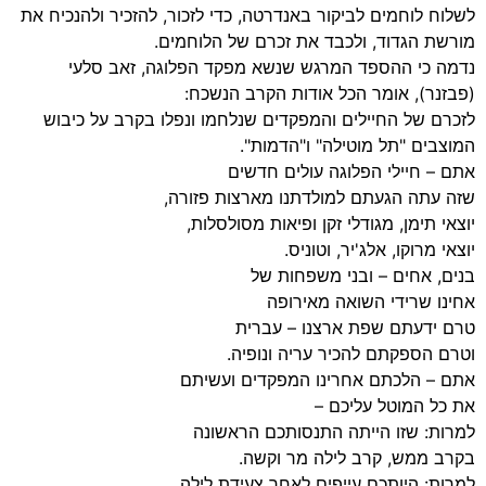
לשלוח לוחמים לביקור באנדרטה, כדי לזכור, להזכיר ולהנכיח את
מורשת הגדוד, ולכבד את זכרם של הלוחמים.
נדמה כי ההספד המרגש שנשא מפקד הפלוגה, זאב סלעי
(פבזנר), אומר הכל אודות הקרב הנשכח:
לזכרם של החיילים והמפקדים שנלחמו ונפלו בקרב על כיבוש
המוצבים "תל מוטילה" ו"הדמות".
אתם – חיילי הפלוגה עולים חדשים
שזה עתה הגעתם למולדתנו מארצות פזורה,
יוצאי תימן, מגודלי זקן ופיאות מסולסלות,
יוצאי מרוקו, אלג'יר, וטוניס.
בנים, אחים – ובני משפחות של
אחינו שרידי השואה מאירופה
טרם ידעתם שפת ארצנו – עברית
וטרם הספקתם להכיר עריה ונופיה.
אתם – הלכתם אחרינו המפקדים ועשיתם
את כל המוטל עליכם –
למרות: שזו הייתה התנסותכם הראשונה
בקרב ממש, קרב לילה מר וקשה.
למרות: היותכם עייפים לאחר צעידת לילה