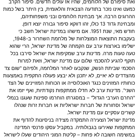
ואת סיפורם של הלוחמים, שהיו אז עולים חדשים. סיפור הקרב
כמעט ואינו נזכר בתודעה הצבאית והלאומית, בין היתר בשל כמות
ההרוגים הרבה. אך מבחינת הלוחמים ובני משפחותיהם,
ומבחינת גדוד 13 כולו, זהו דווקא סיפור גבורה יוצא דופן.
חודש מאי, שנת 1951. אם מישהו במדינת ישראל חשב כי
בעקבות התוצאות המוצלחות של מלחמת השחרור ב-1948,
ישלימו בארצות ערב עם הקמתה של מדינת ישראל, הרי שהוא
טעה טעות מרה. מדינות ערב שמקיפות את ישראל סירבו בכל
תוקף להגיע להסכמי שלום עם מדינת ישראל, וזאת למרות
הסכמי שביתת הנשק, שנקבעו לאחר המלחמה, ולפיהם "שום צד
מהצדדים לא יאיים, לא יתכנן ולא יבצע פעולה התקפית באמצעות
כוחותיו המזוינים כנגד האוכלוסייה או הכוחות המזויינים של הצד
השני". מדינות ערב לא חדלו ממתקפות נקודתיות, ואף יזמו את
"החרם הערבי הגדול" – במסגרתו הוחרמו ספינות שעגנו בנמלי
ישראל וסחורות של חברות ישראליות או חברות זרות שנהלו
קשרים עסקיים עם מדינת ישראל.
מדינת ישראל הצעירה התמקדה מצידה בניסיונות להדוף את
המתקפות שאירעו בגבולותיה. במקביל עסקו פרנסי המדינה
במשימה חשובה לא פחות – קליטת המוני היהודים שעלו לישראל