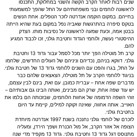
שנים רבות לאחר הקרב הקשה והשנוי במחלוקת, התכנסו
לראשונה לוחמים ובני משפחותיהם על התל שהפך למשמעותי
בחייהם. במקום הוקמה אנדרטה לזכר הנופלים. אחת הנשים
בטקס סיפרה בהתרגשות שאביה נפל במקום בעת שהיא הייתה
בבטן אמהּ, וכעת שמעה לראשונה על נסיבות מותו. הצדק
ההיסטורי נעשה, ולוחמי הגדוד וחטיבת גולני, זכו לכבוד המגיע
להם.
קרב תל מוטילה הפך יותר מכל לסמל עבור גדוד 13 וחטיבת
גולני. דווקא בניהם, נכדיהם וניניהם של העולים החדשים, שלחמו
על התל, בגרו והפכו עם השנים ללוחמי גדוד 13 של חטיבת גולני.
בניגוד ללוחמי הקרב על תל מוטילה, הצאצאים שלהם כבר
מדברים שפה אחת – עברית כמובן. עם זאת, בינם לבין עצמם,
יש עוד שפה אחת, שרק הם מבינים, ואותה הבינו גם אבותיהם –
זוהי השפה הדמומה של אחוות הלוחמים, שבזכותה הם בלמו את
האוייב. אותה אחווה, שאינה זקוקה למילים, קיימת עד היום
בחטיבת גולני.
לזכרם של לוחמי גולני נחנכה בשנת 1997 אנדרטה מיוחדת
הצופה אל אזור הקרב, אל מול הכנרת ושפך הירדן, ומעליה
מתנוסס דגל גדוד 13 וחטיבת גולני. גדוד 13 מקפיד מדי שנה