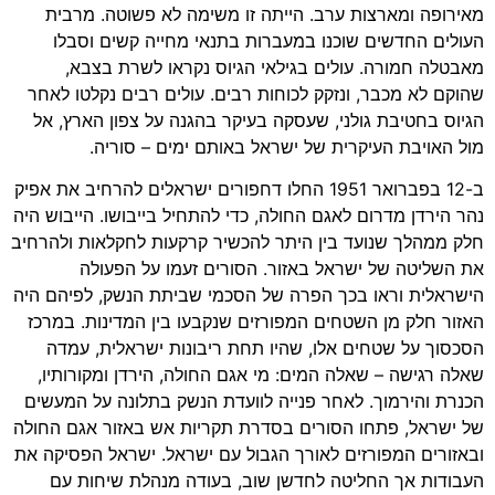
מאירופה ומארצות ערב. הייתה זו משימה לא פשוטה. מרבית
העולים החדשים שוכנו במעברות בתנאי מחייה קשים וסבלו
מאבטלה חמורה. עולים בגילאי הגיוס נקראו לשרת בצבא,
שהוקם לא מכבר, ונזקק לכוחות רבים. עולים רבים נקלטו לאחר
הגיוס בחטיבת גולני, שעסקה בעיקר בהגנה על צפון הארץ, אל
מול האויבת העיקרית של ישראל באותם ימים – סוריה.
ב-12 בפברואר 1951 החלו דחפורים ישראלים להרחיב את אפיק
נהר הירדן מדרום לאגם החולה, כדי להתחיל בייבושו. הייבוש היה
חלק ממהלך שנועד בין היתר להכשיר קרקעות לחקלאות ולהרחיב
את השליטה של ישראל באזור. הסורים זעמו על הפעולה
הישראלית וראו בכך הפרה של הסכמי שביתת הנשק, לפיהם היה
האזור חלק מן השטחים המפורזים שנקבעו בין המדינות. במרכז
הסכסוך על שטחים אלו, שהיו תחת ריבונות ישראלית, עמדה
שאלה רגישה – שאלה המים: מי אגם החולה, הירדן ומקורותיו,
הכנרת והירמוך. לאחר פנייה לוועדת הנשק בתלונה על המעשים
של ישראל, פתחו הסורים בסדרת תקריות אש באזור אגם החולה
ובאזורים המפורזים לאורך הגבול עם ישראל. ישראל הפסיקה את
העבודות אך החליטה לחדשן שוב, בעודה מנהלת שיחות עם