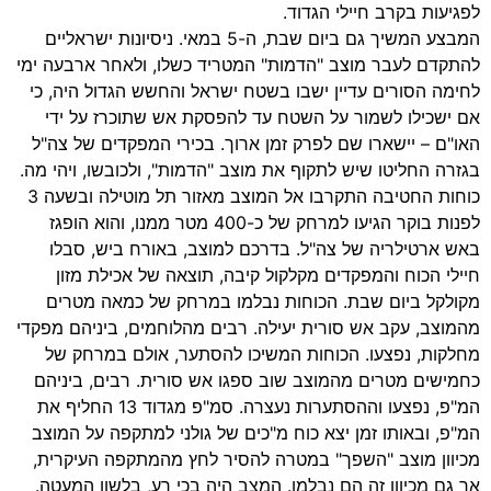
לפגיעות בקרב חיילי הגדוד.
המבצע המשיך גם ביום שבת, ה-5 במאי. ניסיונות ישראליים
להתקדם לעבר מוצב "הדמות" המטריד כשלו, ולאחר ארבעה ימי
לחימה הסורים עדיין ישבו בשטח ישראל והחשש הגדול היה, כי
אם ישכילו לשמור על השטח עד להפסקת אש שתוכרז על ידי
האו"ם – יישארו שם לפרק זמן ארוך. בכירי המפקדים של צה"ל
בגזרה החליטו שיש לתקוף את מוצב "הדמות", ולכובשו, ויהי מה.
כוחות החטיבה התקרבו אל המוצב מאזור תל מוטילה ובשעה 3
לפנות בוקר הגיעו למרחק של כ-400 מטר ממנו, והוא הופגז
באש ארטילריה של צה"ל. בדרכם למוצב, באורח ביש, סבלו
חיילי הכוח והמפקדים מקלקול קיבה, תוצאה של אכילת מזון
מקולקל ביום שבת. הכוחות נבלמו במרחק של כמאה מטרים
מהמוצב, עקב אש סורית יעילה. רבים מהלוחמים, ביניהם מפקדי
מחלקות, נפצעו. הכוחות המשיכו להסתער, אולם במרחק של
כחמישים מטרים מהמוצב שוב ספגו אש סורית. רבים, ביניהם
המ"פ, נפצעו וההסתערות נעצרה. סמ"פ מגדוד 13 החליף את
המ"פ, ובאותו זמן יצא כוח מ"כים של גולני למתקפה על המוצב
מכיוון מוצב "השפך" במטרה להסיר לחץ מהמתקפה העיקרית,
אך גם מכיוון זה הם נבלמו. המצב היה בכי רע, בלשון המעטה.