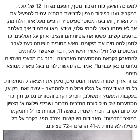
למערכה הוזעק כוח תגבור נוסף, הפעם מגדוד 12 של גולני.
במקביל נענו בפיקוד הצפון לדרישת המח"ט עמית להפעיל את
חיל האוויר, וארבעה מטוסי ספיטפייר הופיעו מעל אזור הלחימה,
אך לא פתחו באש. לוחמי גולני, שידעו מאז ומתמיד איך לאלתר
ברגעים קשים, פשטו את גופיותיהם והציבו אותן על הסלעים, כדי
לסמן למטוסים את מיקומם. האש הסורית הופנתה כעת לעבר
המטוסים של חיל האוויר הישראלי, דבר שאפשר ללוחמים
להתארגן לקראת ההסתערות האחרונה. "הנה גם מלאכי השמיים
נלחמים כאן עבורנו!", אמר בהתרגשות לוחם בעל פיאות ממוצא
תימני.
צרור ארוך שנורה מאחד המטוסים, סימן את היציאה להסתערות.
כל מי שעוד עמד על רגליו ויכול היה להסתער – עשה זאת. רק אז,
בעקבות המאמץ המשולב, הוכרע הקרב והסורים נסוגו, תוך כדי
הסתערות של חייל קורס המ"כים מדרום ושרידי פלוגה א' מצפון.
על סיום הקרב הוכרז רשמית בשעה 11, וכוחות צה"ל התמקמו
במוצב "הדמות". האבידות היו קשות: צה"ל ספג בקרב על תל
מוטילה לא פחות מ-41 הרוגים ו-72 פצועים.