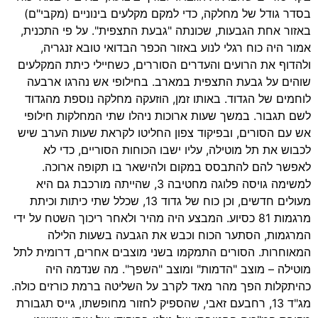
בסדר גודל של מחלקה, כדי למקם מקלעים בינוניים (מקבי"ם)
באזור אחת הגבעות, שכונתה "גבעת התצפית". על פי התכנית,
אמור היה כוח רגלי לנוע באזור הכפר הבדואי טובא זנגריה,
ולהדוף את הרועים והעדרים הסוררים, כשחיילי כיתת המקלעים
שוהים על גבעת התצפית במארב. בחילופי אש נהרגו ארבעה
לוחמים של הגדוד. באותו זמן, הוזעקה מחלקה נוספת מהגדוד
לשם תגבור. במשך שעות ארוכות ניהלו שתי המחלקות חילופי
אש עם הסורים, ובפיקוד צפון החליטו לקראת שעות הערב שיש
לכבוש את תל מוטילה, עליו ישבו הכוחות הסוריים, כדי לא
לאפשר להם להתבסס במקום ולהישאר בו תקופה ארוכה.
למשימה גויסה פלוגה מחטיבה 3, שהייתה מורכבת גם היא
מעולים חדשים, וכן כוח של גדוד 13, שכלל שתי כיתות וכיתת
מרגמות 81 כסיוע. המבצע היה מהיר ולאחר ריכוך השטח על ידי
המרגמות, הסתער הכוח וכבש את הגבעה בשעות הלילה
המאוחרות. הסורים התמקמו בשני מוצבים אחרים, דרומית לתל
מוטילה – מוצב "הדמות" ומוצב "השפך". מה שנדמה היה
כהיתקלות הפך מהר מאד לקרב על השליטה ברמת כורזים כולה.
מג"ד 13, רחבעם זאבי, שהספיק לחזור מחופשתו, גייס תגבורת