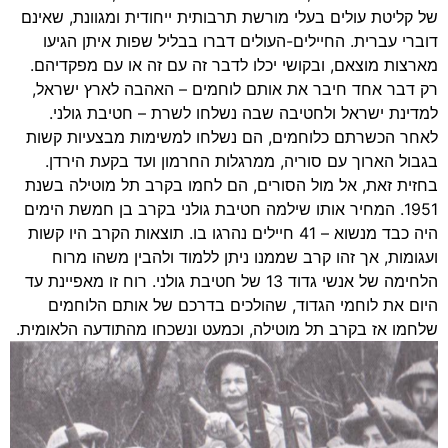
של קליטת עולים בעלי מורשת תרבותית ייחודית ומגוונת, שאינם
דוברי עברית. החיילים-העולים דברו בבליל שפות איתן הגיעו
מארצות מוצאם, ובקושי יכלו לדבר זה עם זה או עם מפקדיהם.
רק דבר אחד חיבר את אותם לוחמים – האהבה לארץ ישראל,
למדינת ישראל ולחטיבה שבה נשלחו לשרת – חטיבת גולני.
לאחר הכשרתם כלוחמים, הם נשלחו למשימות מבצעיות קשות
בגבול הארוך עם סוריה, ממרגלות החרמון ועד בקעת הירדן.
בחזית זאת, אל מול הסורים, הם לחמו בקרב תל מוטילה בשנת
1951. המחיר אותו שילמה חטיבת גולני בקרב בן חמשת הימים
היה כבד מנשוא – 41 חיילים נהרגו בו. תוצאות הקרב היו קשות
ועגומות, אך זהו קרב שממנו ניתן ללמוד ולהבין משהו מרוח
הלחימה של אנשי גדוד 13 של חטיבת גולני. רוח זו מאפיינת עד
היום את לוחמי הגדוד, שהולכים בדרכם של אותם הלוחמים
שלחמו אז בקרב תל מוטילה, וכמעט ונשכחו מהתודעה הלאומית.