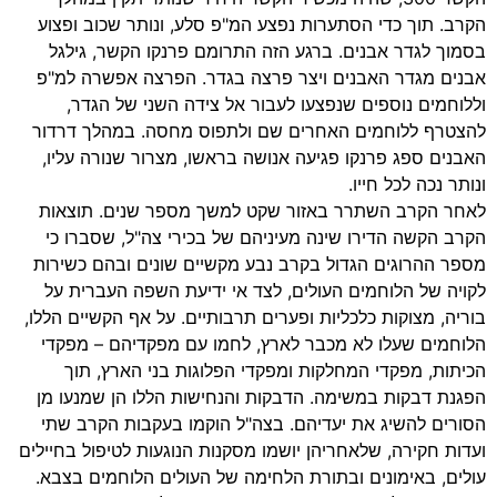
הקרב. תוך כדי הסתערות נפצע המ"פ סלע, ונותר שכוב ופצוע
בסמוך לגדר אבנים. ברגע הזה התרומם פרנקו הקשר, גילגל
אבנים מגדר האבנים ויצר פרצה בגדר. הפרצה אפשרה למ"פ
וללוחמים נוספים שנפצעו לעבור אל צידה השני של הגדר,
להצטרף ללוחמים האחרים שם ולתפוס מחסה. במהלך דרדור
האבנים ספג פרנקו פגיעה אנושה בראשו, מצרור שנורה עליו,
ונותר נכה לכל חייו.
לאחר הקרב השתרר באזור שקט למשך מספר שנים. תוצאות
הקרב הקשה הדירו שינה מעיניהם של בכירי צה"ל, שסברו כי
מספר ההרוגים הגדול בקרב נבע מקשיים שונים ובהם כשירות
לקויה של הלוחמים העולים, לצד אי ידיעת השפה העברית על
בוריה, מצוקות כלכליות ופערים תרבותיים. על אף הקשיים הללו,
הלוחמים שעלו לא מכבר לארץ, לחמו עם מפקדיהם – מפקדי
הכיתות, מפקדי המחלקות ומפקדי הפלוגות בני הארץ, תוך
הפגנת דבקות במשימה. הדבקות והנחישות הללו הן שמנעו מן
הסורים להשיג את יעדיהם. בצה"ל הוקמו בעקבות הקרב שתי
ועדות חקירה, שלאחריהן יושמו מסקנות הנוגעות לטיפול בחיילים
עולים, באימונים ובתורת הלחימה של העולים הלוחמים בצבא.